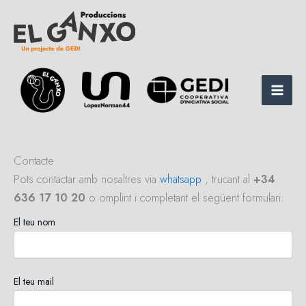
Vés
al
contingut
Main
Men
Contacte
Pots contactar amb nosaltres via
whatsapp
, trucant al
+34
636 17 10 20
o omplint i completant el següent formulari:
El teu nom
El teu mail